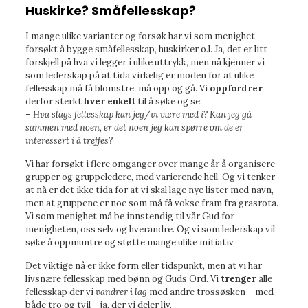
Huskirke? Småfellesskap?
I mange ulike varianter og forsøk har vi som menighet
forsøkt å bygge småfellesskap, huskirker o.l. Ja, det er litt
forskjell på hva vi legger i ulike uttrykk, men nå kjenner vi
som lederskap på at tida virkelig er moden for at ulike
fellesskap må få blomstre, må opp og gå. Vi
oppfordrer
derfor sterkt
hver enkelt
til å søke og se:
– Hva slags fellesskap kan jeg/vi være med i? Kan jeg gå
sammen med noen, er det noen jeg kan spørre om de er
interessert i å treffes?
Vi har forsøkt i flere omganger over mange år å organisere
grupper og gruppeledere, med varierende hell. Og vi tenker
at nå er det ikke tida for at vi skal lage nye lister med navn,
men at gruppene er noe som må få vokse fram fra grasrota.
Vi som menighet må be innstendig til vår Gud for
menigheten, oss selv og hverandre. Og vi som lederskap vil
søke å oppmuntre og støtte mange ulike initiativ.
Det viktige nå er ikke form eller tidspunkt, men at vi har
livsnære fellesskap med bønn og Guds Ord. Vi
trenger
alle
fellesskap der vi
vandrer i lag
med andre trossøsken – med
både tro og tvil – ja, der vi deler liv.