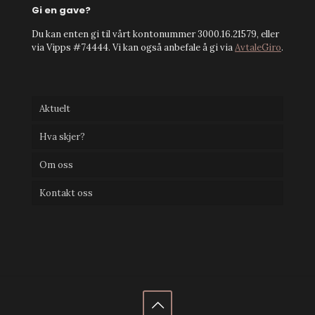
Gi en gave?
Du kan enten gi til vårt kontonummer 3000.16.21579, eller
via Vipps #74444. Vi kan også anbefale å gi via
AvtaleGiro
.
Aktuelt
Hva skjer?
Om oss
Kontakt oss