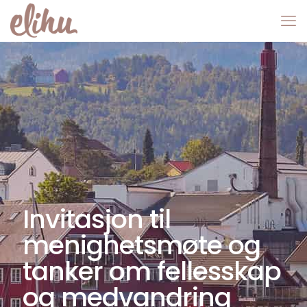
Invitasjon til
menighetsmøte og
tanker om fellesskap
og medvandring