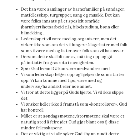
Det kan være samlinger av barnefamilier på søndager,
matfellesskap, turgrupper, sang og musikk. Det kan
være felles innsats på et spesielt område
(barmhjertihetsarbeid e.l.), bibelstudium, bønn eller
bilmekking …
Lederskapet vil være med og organisere, men det
virker ikke som om det vil fungere å lage lister med folk
som vil være med og lister over folk som vil ha ansvar
Dersom dette skal bli noe av, må ting opp og gå
på initiativ fra grasrota i menigheten.
Spør Gud hvem DU kan være medvandrer med.
Vi som lederskap følger opp og hjelper de som starter
opp. Vi kan komme med tips, være med og
undervise/ha andakt eller noe annet.
Vi tror at dette ligger på Guds hjerte. Vi vil ikke slippe
det.
Vi ønsker heller ikke å framstå som «kontrollører». Gud
har kontroll.
Målet er at søndagsmøtene/stormøtene skal være et
naturlig sted å feire (det Gud gjør blant oss i) disse
mindre fellesskapene.
Det er viktig at vi alle søker Gud i bønn rundt dette.