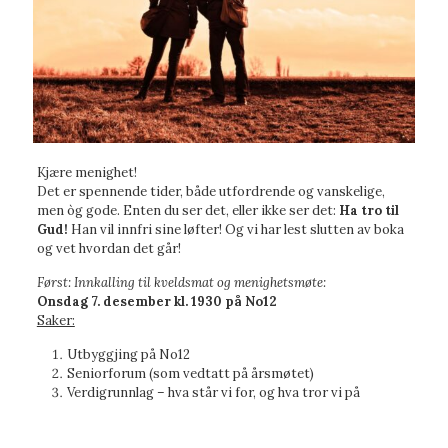
Kjære menighet!
Det er spennende tider, både utfordrende og vanskelige,
men òg gode. Enten du ser det, eller ikke ser det:
Ha tro til
Gud!
Han vil innfri sine løfter! Og vi har lest slutten av boka
og vet hvordan det går!
Først: Innkalling til kveldsmat og menighetsmøte:
Onsdag 7. desember kl. 1930 på No12
Saker:
Utbyggjing på No12
Seniorforum (som vedtatt på årsmøtet)
Verdigrunnlag – hva står vi for, og hva tror vi på