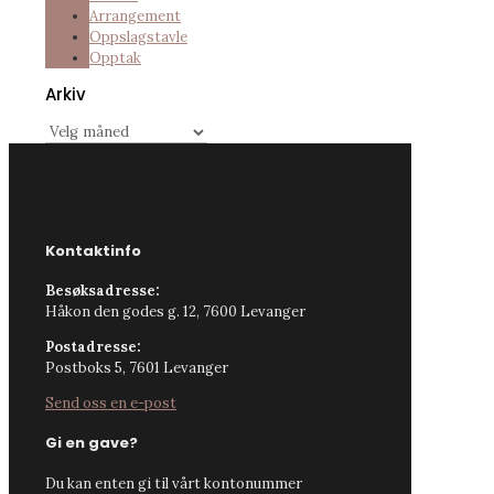
Arrangement
Oppslagstavle
Opptak
Arkiv
Arkiv
Kontaktinfo
Besøksadresse:
Håkon den godes g. 12, 7600 Levanger
Postadresse:
Postboks 5, 7601 Levanger
Send oss en e-post
Gi en gave?
Du kan enten gi til vårt kontonummer