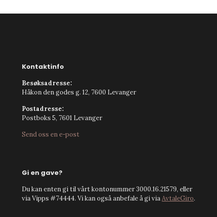
Kontaktinfo
Besøksadresse:
Håkon den godes g. 12, 7600 Levanger
Postadresse:
Postboks 5, 7601 Levanger
Send oss en e-post
Gi en gave?
Du kan enten gi til vårt kontonummer 3000.16.21579, eller
via Vipps #74444. Vi kan også anbefale å gi via
AvtaleGiro
.