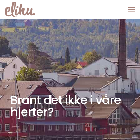
Brant det ikke i våre
hjerter?