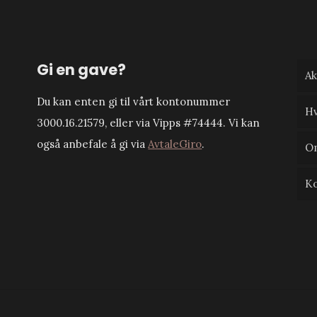
Gi en gave?
Ak
Du kan enten gi til vårt kontonummer
Hv
3000.16.21579, eller via Vipps #74444. Vi kan
også anbefale å gi via
AvtaleGiro
.
O
Ko