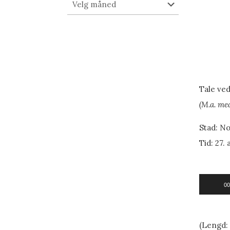
Arkiv
Tale ved
(M.a. med
Stad: No
Tid: 27. 
Lydavspi
00
(Lengd: 