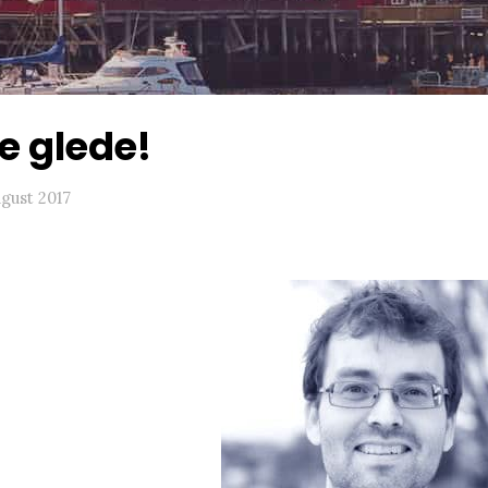
e glede!
ugust 2017