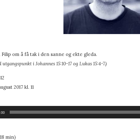
 Filip om å få tak i den sanne og ekte gleda.
 utgangspunkt i Johannes 15:10-17 og Lukas 15:4-7.)
12
august 2017 kl. 11
ller
:00
18 min)