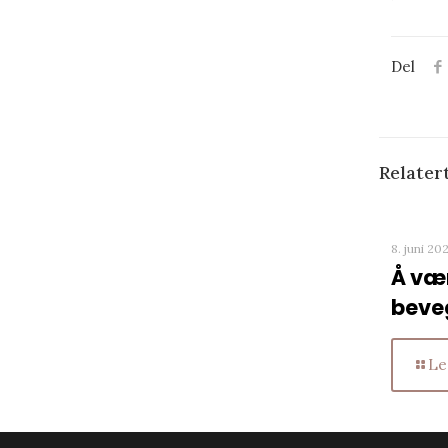
Del
Relater
8. juni 20
Å vær
beve
Le