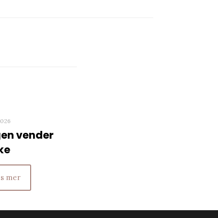
piltastene
for
å
øke
eller
redusere
lyden.
 2026
en vender
ke
s mer