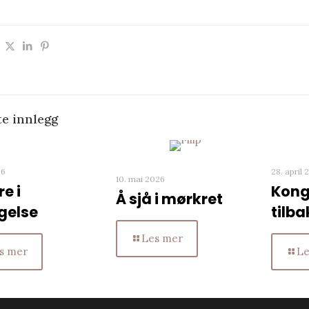
te innlegg
26
28. april
10. mai 2026
e i
Kong
Å sjå i mørkret
gelse
tilba
Les mer
s mer
Le