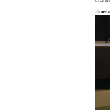
både lit
På møtet