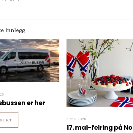
te innlegg
026
sbussen er her
6. mai 2026
s mer
17. mai-feiring på No