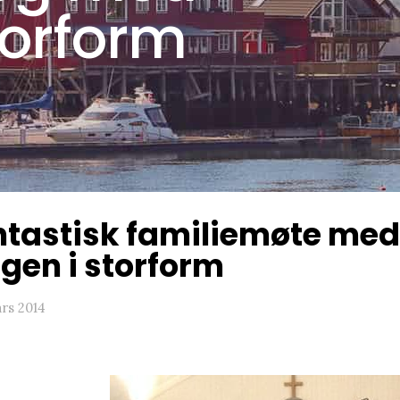
torform
ntastisk familiemøte me
gen i storform
ars 2014