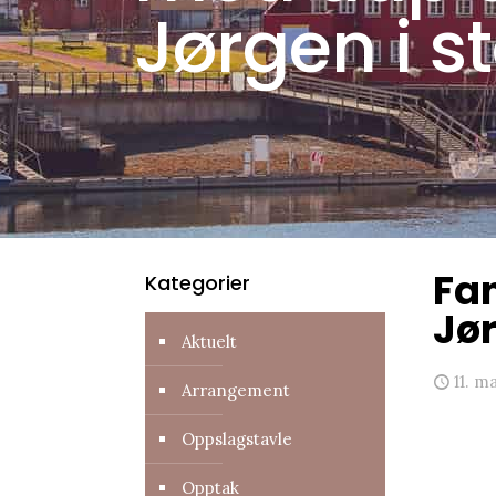
Jørgen i s
Fa
Kategorier
Jør
Aktuelt
11. m
Arrangement
Oppslagstavle
Opptak