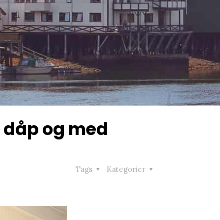
d dåp og med
Tags
Kategorier