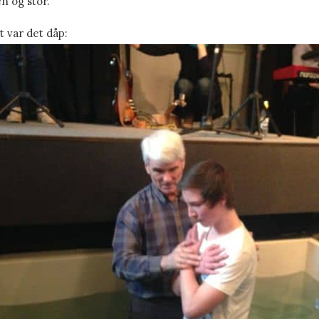
en og stor.
 var det dåp: