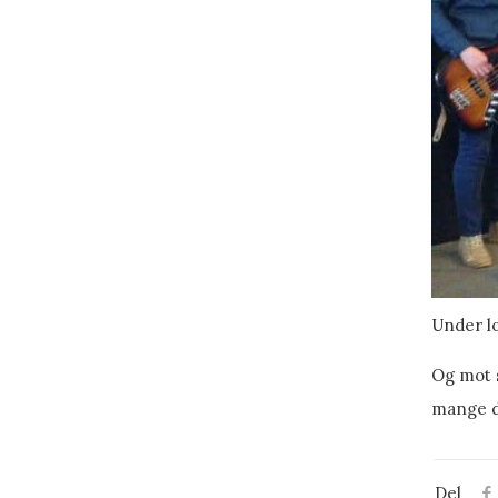
Under lo
Og mot s
mange d
Del