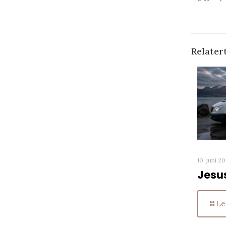
Relater
10. juni 2
Jesu
Le