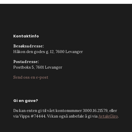
Kontaktinfo
Besøksadresse:
Håkon den godes g. 12, 7600 Levanger
Postadresse:
Postboks 5, 7601 Levanger
Send oss en e-post
Gi en gave?
Du kan enten gi til vårt kontonummer 3000.16.21579, eller
via Vipps #74444. Vi kan også anbefale å gi via
AvtaleGiro
.