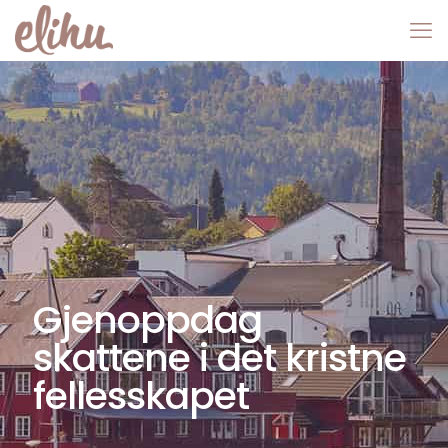
Gjenoppdag
skattene i det kristne
fellesskapet