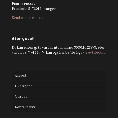
Postadresse:
Postboks 5, 7601 Levanger
Send oss en e-post
Gi en gave?
Du kan enten gi til vårt kontonummer 3000.16.21579, eller
via Vipps #74444. Vi kan også anbefale å gi via
AvtaleGiro
.
Aktuelt
Hva skjer?
Om oss
Kontakt oss