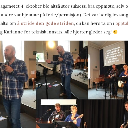
gsmøtet 4. oktober ble altså stor suksess, bra oppmøte, selv 
, andre var hjemme på ferie/permisjon). Det var herlig lovsan
talte om
å stride den gode striden
, du kan høre talen i
oppta
 og Karianne for teknisk innsats. Alle hjerter gleder seg!