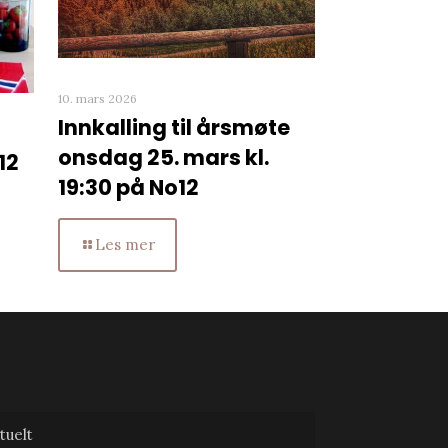
10. mars 2026
Innkalling til årsmøte
onsdag 25. mars kl.
12
19:30 på No12
Les mer
tuelt