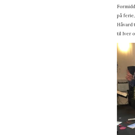
Formidda
på ferie
Håvard 
til Iver