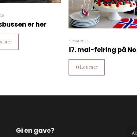
026
sbussen er her
6. mai 2026
s mer
17. mai-feiring på No
Les mer
Gi en gave?
Ak