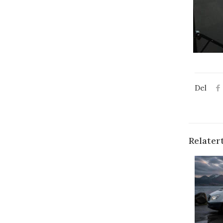
Del
Relater