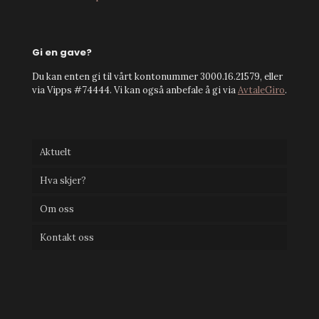
Gi en gave?
Du kan enten gi til vårt kontonummer 3000.16.21579, eller
via Vipps #74444. Vi kan også anbefale å gi via
AvtaleGiro
.
Aktuelt
Hva skjer?
Om oss
Kontakt oss