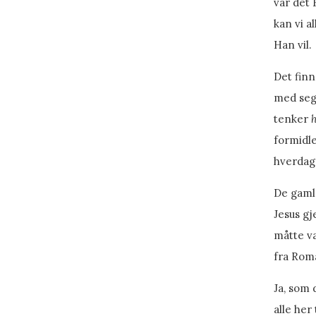
var det 
kan vi a
Han vil.
Det fin
med seg 
tenker
h
formidle
hverdage
De gamle
Jesus gj
måtte væ
fra Roma
Ja, som 
alle her