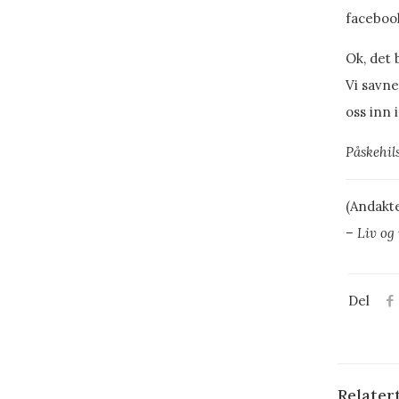
facebook
Ok, det 
Vi savne
oss inn 
Påskehil
(Andakte
– Liv og
Del
Relater