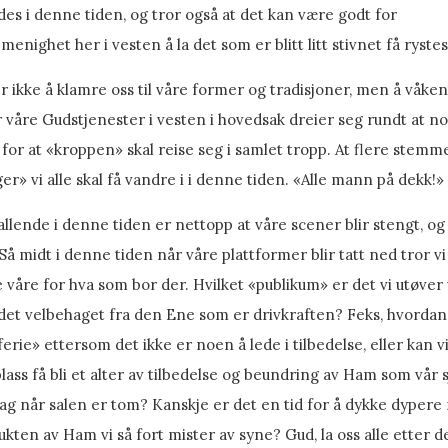
es i denne tiden, og tror også at det kan være godt for
menighet her i vesten å la det som er blitt litt stivnet få rystes
r ikke å klamre oss til våre former og tradisjoner, men å våkent
 våre Gudstjenester i vesten i hovedsak dreier seg rundt at noe
 for at «kroppen» skal reise seg i samlet tropp. At flere stemme
er» vi alle skal få vandre i i denne tiden. «Alle mann på dekk!»
llende i denne tiden er nettopp at våre scener blir stengt, og
. Så midt i denne tiden når våre plattformer blir tatt ned tror 
 våre for hva som bor der. Hvilket «publikum» er det vi utøver v
 det velbehaget fra den Ene som er drivkraften? Feks, hvordan 
ferie» ettersom det ikke er noen å lede i tilbedelse, eller kan vi
lass få bli et alter av tilbedelse og beundring av Ham som vår s
dag når salen er tom? Kanskje er det en tid for å dykke dypere 
ukten av Ham vi så fort mister av syne? Gud, la oss alle etter 