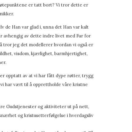
øtepunktene er tatt bort? Vi tror dette er
nikker.
lv de Han var glad i, unna det Han var kalt
ar avhengig av dette indre livet med Far for
 tror jeg det modellerer hvordan vi også er
 mildhet, visdom, kjærlighet, barmhjertighet,
mer.
opptatt av at vi har fått dype røtter, trygg
i har vært til å opprettholde våre kristne
e Gudstjenester og aktiviteter ut på nett,
snærhet og kristusetterfølgelse i hverdagsliv