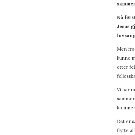
sammen.
Nå førs
Jesus g
lovsang
Men fram
kunne mø
etter fel
fellessk
Vi har n
sammen,
kommer 
Det er s
flytte a