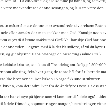
En som sa… La oss våkne, og alle komme på banen, og samvittigh
lle være medvandrere i denne sesongen, og la Ham være den lev
nes to måter å møte denne mer avsondrede tilværelsen: Ente
selv, eller
Avsides
, der man snakker med Gud. Kanskje noen av os
vem er jeg til å kunne snakke med Gud?
Vel, kanskje Gud har noe
 i denne tiden. Begynn med å la det bli stillere, så vil du hø
n, og gjenkjenne Hans omsorg i de nære ting (salme 62:6).
 keltiske kristne, som kom til Trøndelag antakelig på 800-900-
ennom alle ting, feks hver gang de tente bål for å tilberede ma
re like brennende. Der kirken i Norge fikk sine strukturer
-kirken, kom det indre livet fra de Åndsfylte i vest. La oss sta
du ser har vi mye på hjerte som vi kommer til å dele også i tid
 til å dele frimodig oppmuntringer, sanger, betraktninger, vitn