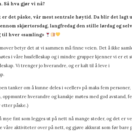
 Så hva gjør vi nå?
t er det påske, vår mest sentrale høytid. Da blir det lagt 
jennom skjærtorsdag, langfredag den stille lørdag og se
 til hver «samling»
over betyr det at vi sammen må finne veien. Det å ikke samle
tes i våre husfelleskap og i mindre grupper kjenner vi er et st
leskap. Vi trenger jo hverandre, og er kalt til å leve i
ap.
oen tanker om å kunne deles i «celler» på maks fem personer, 
 oppmuntre hverandre og kanskje møtes med god avstand, feks
etter påske.)
å mye fint som legges ut på nett nå mange steder, og det er veld
lle våre aktiviteter over på nett, og gjøre akkurat som før bare