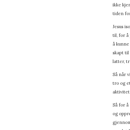
ikke kje
tiden fo
Jesus is
til, for
å kunne 
skapt til
latter, 
Så når v
tro og e
aktivitet
Så for å
og oppre
gjennom