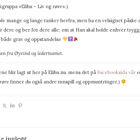
gruppa «Elihu – Liv og røre».)
ble mange og lange tanker herfra, men ha en velsignet påske 
r dere og ber for dere alle; om at Han skal holde enhver trygg,
i både grav og oppstandelse
sen fra Øyvind og lederteamet.
ne blir lagt ut her på Elihu.nu, mens det på
Facebooksida vår
o
 røre
finner du også andre innspill og oppmuntringer.)
te innlegg