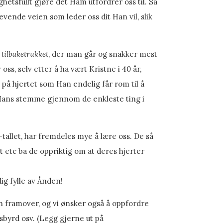
etsfullt gjøre det Ham utfordrer oss til. Så
ende veien som leder oss dit Han vil, slik
n
tilbaketrukket
, der man går og snakker mest
s, selv etter å ha vært Kristne i 40 år,
 på hjertet som Han endelig får rom til å
re Hans stemme gjennom de enkleste ting i
tallet, har fremdeles mye å lære oss. De så
t etc ba de oppriktig om at deres hjerter
dig fylle av Ånden!
en framover, og vi ønsker også å oppfordre
esbyrd osv. (Legg gjerne ut på