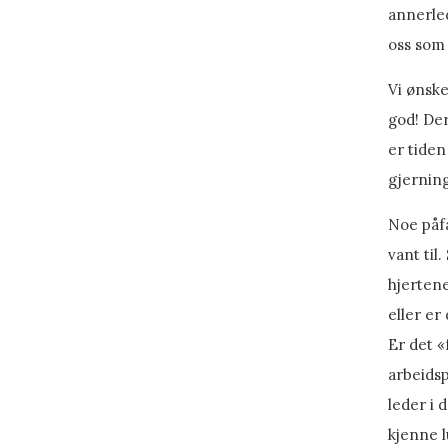
annerled
oss som 
Vi ønske
god! Der
er tiden
gjerning
Noe påfa
vant til
hjertene
eller er
Er det «
arbeidsp
leder i 
kjenne l