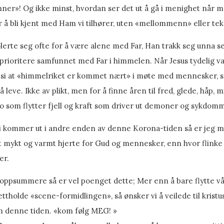
nner»! Og ikke minst, hvordan ser det ut å gå i menighet når m
r å bli kjent med Ham vi tilhører, uten «mellommenn» eller tek
olerte seg ofte for å være alene med Far, Han trakk seg unna se
 å prioritere samfunnet med Far i himmelen. Når Jesus tydelig v
si at «himmelriket er kommet nært» i møte med mennesker, så
 å leve. Ikke av plikt, men for å finne åren til fred, glede, håp,
tro som flytter fjell og kraft som driver ut demoner og sykdom
i kommer ut i andre enden av denne Korona-tiden så er jeg mer 
t mykt og varmt hjerte for Gud og mennesker, enn hvor flinke v
er.
 oppsummere så er vel poenget dette; Mer enn å bare flytte vår
ttholde «scene-formidlingen», så ønsker vi å veilede til kristu
 denne tiden. «kom følg MEG! »