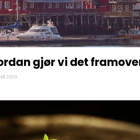
rdan gjør vi det framove
pril 2020