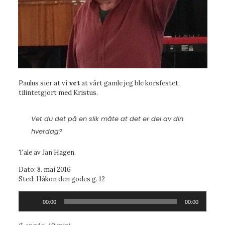
Paulus sier at vi
vet
at vårt gamle jeg ble korsfestet,
tilintetgjort med Kristus.
Vet du det på en slik måte at det er del av din
hverdag?
Tale av Jan Hagen.
Dato: 8. mai 2016
Sted: Håkon den godes g. 12
Lydavspiller
00:00
00:00