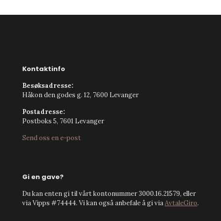
Kontaktinfo
Besøksadresse:
Håkon den godes g. 12, 7600 Levanger
Postadresse:
Postboks 5, 7601 Levanger
Send oss en e-post
Gi en gave?
Du kan enten gi til vårt kontonummer 3000.16.21579, eller
via Vipps #74444. Vi kan også anbefale å gi via
AvtaleGiro
.