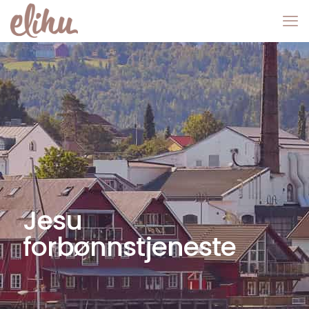
Jesu
forbønnstjeneste