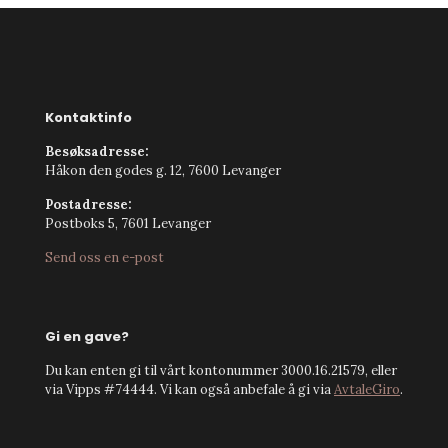
Kontaktinfo
Besøksadresse:
Håkon den godes g. 12, 7600 Levanger
Postadresse:
Postboks 5, 7601 Levanger
Send oss en e-post
Gi en gave?
Du kan enten gi til vårt kontonummer 3000.16.21579, eller
via Vipps #74444. Vi kan også anbefale å gi via
AvtaleGiro
.