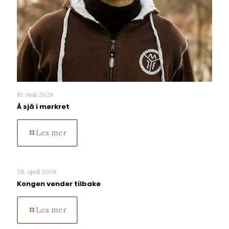
10. mai 2026
Å sjå i mørkret
Les mer
28. april 2026
Kongen vender tilbake
Les mer