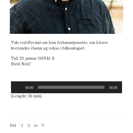
Tale ved Øyvind om Jesu forbønntjeneste, om å bære
hverandre i bønn og vokse i fellesskapet.
Tid: 20. januar 2019 kl. 11
Sted: No12
Lydavspiller
00:00
00:00
(Lengde: 36 min)
Del