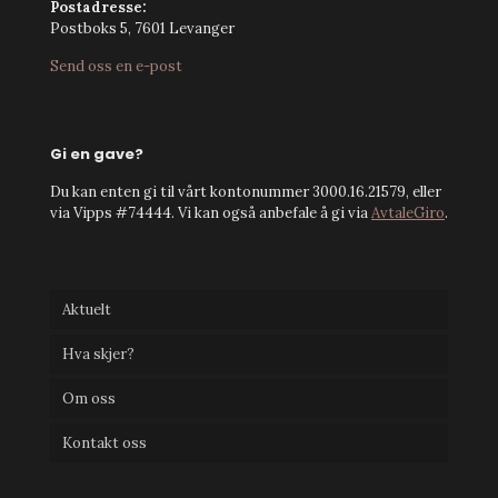
Postadresse:
Postboks 5, 7601 Levanger
Send oss en e-post
Gi en gave?
Du kan enten gi til vårt kontonummer 3000.16.21579, eller
via Vipps #74444. Vi kan også anbefale å gi via
AvtaleGiro
.
Aktuelt
Hva skjer?
Om oss
Kontakt oss