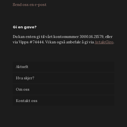
Send oss en e-post
Gi en gave?
Du kan enten gi til vårt kontonummer 3000.16.21579, eller
via Vipps #74444. Vi kan også anbefale å gi via
AvtaleGiro
.
Aktuelt
Hva skjer?
Om oss
Kontakt oss