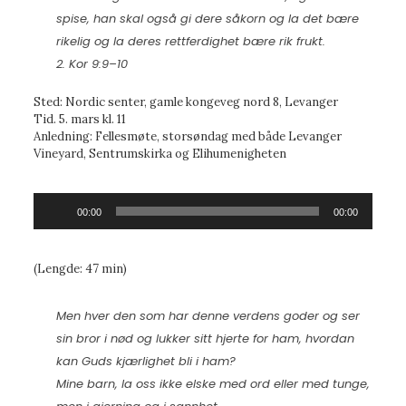
spise, han skal også gi dere såkorn og la det bære
rikelig og la deres rettferdighet bære rik frukt.
2. Kor 9:9–10
Sted: Nordic senter, gamle kongeveg nord 8, Levanger
Tid. 5. mars kl. 11
Anledning: Fellesmøte, storsøndag med både Levanger
Vineyard, Sentrumskirka og Elihumenigheten
Lydavspiller
00:00
00:00
(Lengde: 47 min)
Men hver den som har denne verdens goder og ser
sin bror i nød og lukker sitt hjerte for ham, hvordan
kan Guds kjærlighet bli i ham?
Mine barn, la oss ikke elske med ord eller med tunge,