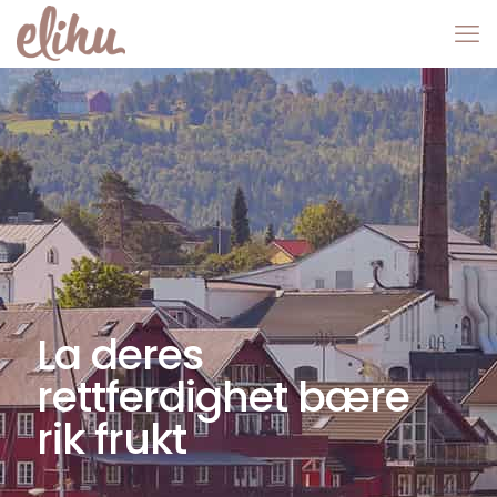
La deres
rettferdighet bære
rik frukt