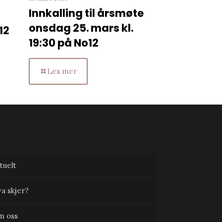
Innkalling til årsmøte
onsdag 25. mars kl.
12
19:30 på No12
Les mer
tuelt
a skjer?
m oss