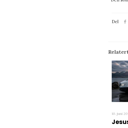
Del
Relater
10. juni 2
Jesu