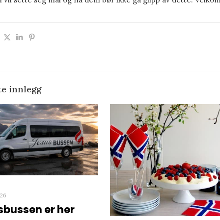
te innlegg
026
sbussen er her