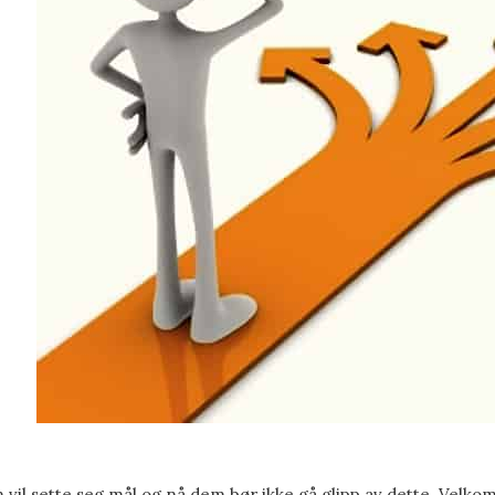
vil sette seg mål og nå dem bør ikke gå glipp av dette. Velk