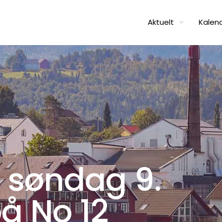
Aktuelt
Kalen
e søndag 9.
 på No 12