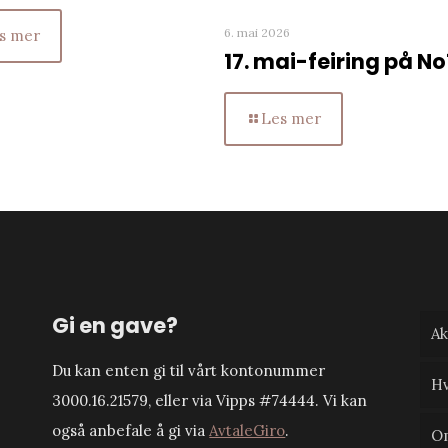
6. mai 2026
s mer
17. mai-feiring på No
Les mer
Gi en gave?
Ak
Du kan enten gi til vårt kontonummer
Hv
3000.16.21579, eller via Vipps #74444. Vi kan
også anbefale å gi via
AvtaleGiro
.
O