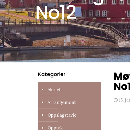
No12
Møt
Kategorier
No
Aktuelt
15. j
Arrangement
Oppslagstavle
Opptak