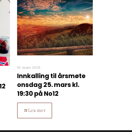
10. mars 2026
Innkalling til årsmøte
onsdag 25. mars kl.
12
19:30 på No12
Les mer