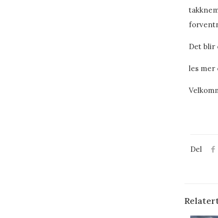
takkneml
forventn
Det blir
les mer
Velkomm
Del
Relater