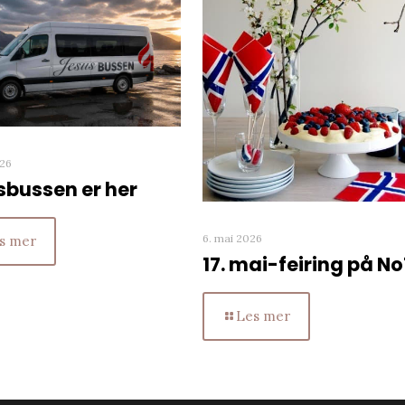
026
sbussen er her
6. mai 2026
s mer
17. mai-feiring på No
Les mer