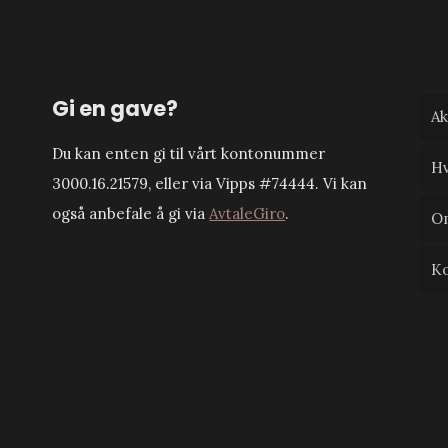
Gi en gave?
Ak
Du kan enten gi til vårt kontonummer
Hv
3000.16.21579, eller via Vipps #74444. Vi kan
også anbefale å gi via
AvtaleGiro
.
O
Ko