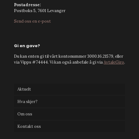
Postadresse:
Postboks 5, 7601 Levanger
Send oss en e-post
Gi en gave?
Du kan enten gi til vårt kontonummer 3000.16.21579, eller
via Vipps #74444. Vi kan også anbefale å gi via
AvtaleGiro
.
Aktuelt
Hva skjer?
Om oss
Kontakt oss