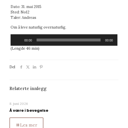
Dato: 31. mai 2015
Sted: No12
Taler: Andreas
Om å leve naturlig overnaturlig.
Lydavspiller
00:00
00:00
(Lengde 46 min)
Del
Relaterte innlegg
8. juni 2026
Å være i bevegelse
Les mer