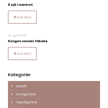
Å sjå i mørkret
Les mer
28. april 2026
Kongen vender tilbake
Les mer
Kategorier
Aktuelt
Arrangement
Oppslagstavle