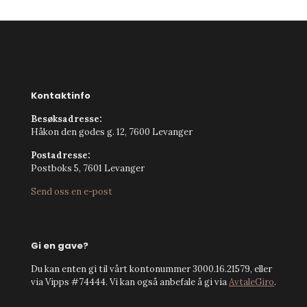
Kontaktinfo
Besøksadresse:
Håkon den godes g. 12, 7600 Levanger
Postadresse:
Postboks 5, 7601 Levanger
Send oss en e-post
Gi en gave?
Du kan enten gi til vårt kontonummer 3000.16.21579, eller
via Vipps #74444. Vi kan også anbefale å gi via
AvtaleGiro
.