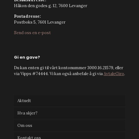
Håkon den godes g. 12, 7600 Levanger
Postadresse:
Postboks 5, 7601 Levanger
Send oss en e-post
Gi en gave?
Du kan enten gi til vårt kontonummer 3000.16.21579, eller
via Vipps #74444. Vi kan også anbefale å gi via
AvtaleGiro
.
Aktuelt
Hva skjer?
Om oss
Kontakt oss