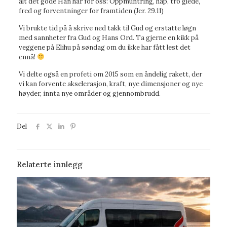
alt det gode Han har for oss: Oppmuntring, håp, tro glede,
fred og forventninger for framtiden (Jer. 29.11)
Vi brukte tid på å skrive ned takk til Gud og erstatte løgn
med sannheter fra Gud og Hans Ord. Ta gjerne en kikk på
veggene på Elihu på søndag om du ikke har fått lest det
ennå!
Vi delte også en profeti om 2015 som en åndelig rakett, der
vi kan forvente akselerasjon, kraft, nye dimensjoner og nye
høyder, innta nye områder og gjennombrudd.
Del
Relaterte innlegg