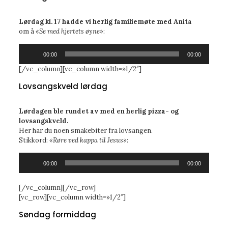
Lørdag kl. 17 hadde vi herlig familiemøte med Anita
om å
«Se med hjertets øyne»
:
Lydavspiller
00:00
00:00
[/vc_column][vc_column width=»1/2″]
Lovsangskveld lørdag
Lørdagen ble rundet av med en herlig pizza- og
lovsangskveld.
Her har du noen smakebiter fra lovsangen.
Stikkord:
«Røre ved kappa til Jesus»
:
Lydavspiller
00:00
00:00
[/vc_column][/vc_row]
[vc_row][vc_column width=»1/2″]
Søndag formiddag