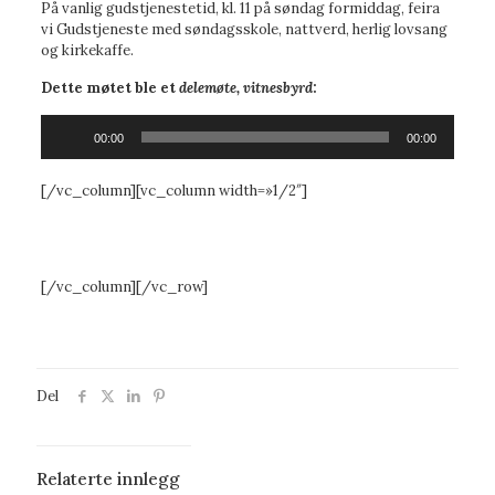
På vanlig gudstjenestetid, kl. 11 på søndag formiddag, feira
vi Gudstjeneste med søndagsskole, nattverd, herlig lovsang
og kirkekaffe.
Dette møtet ble et
delemøte, vitnesbyrd
:
Lydavspiller
00:00
00:00
[/vc_column][vc_column width=»1/2″]
[/vc_column][/vc_row]
Del
Relaterte innlegg