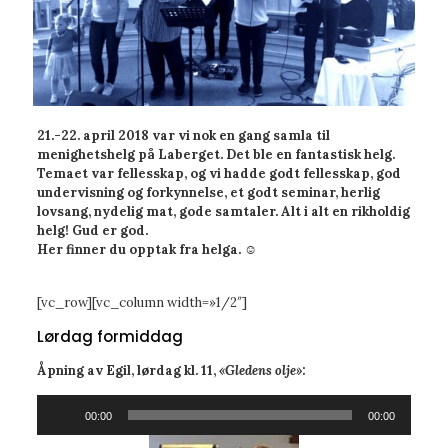
21.-22. april 2018 var vi nok en gang samla til
menighetshelg på Laberget. Det ble en fantastisk helg.
Temaet var fellesskap, og vi hadde godt fellesskap, god
undervisning og forkynnelse, et godt seminar, herlig
lovsang, nydelig mat, gode samtaler. Alt i alt en rikholdig
helg! Gud er god.
Her finner du opptak fra helga.
☺️
[vc_row][vc_column width=»1/2″]
Lørdag formiddag
Åpning av Egil, lørdag kl. 11,
«Gledens olje»
:
Lydavspiller
00:00
00:00