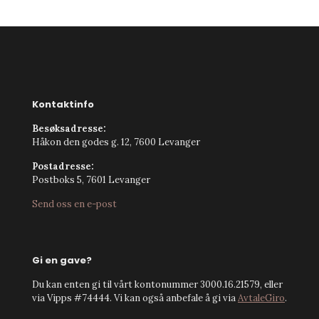
Kontaktinfo
Besøksadresse:
Håkon den godes g. 12, 7600 Levanger
Postadresse:
Postboks 5, 7601 Levanger
Send oss en e-post
Gi en gave?
Du kan enten gi til vårt kontonummer 3000.16.21579, eller
via Vipps #74444. Vi kan også anbefale å gi via
AvtaleGiro
.