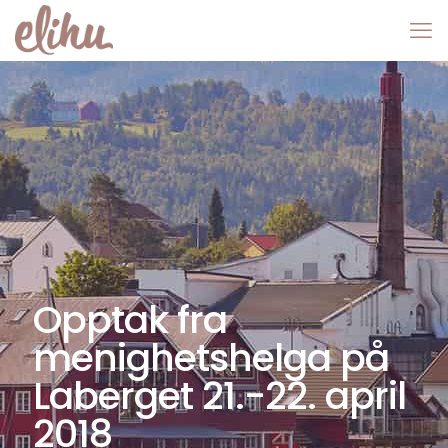
Opptak fra
menighetshelga på
Laberget 21.-22. april
2018