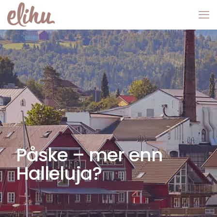
Påske – mer enn
Halleluja?