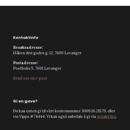
Kontaktinfo
Besøksadresse:
Håkon den godes g. 12, 7600 Levanger
Postadresse:
Postboks 5, 7601 Levanger
Send oss en e-post
Gi en gave?
Du kan enten gi til vårt kontonummer 3000.16.21579, eller
via Vipps #74444. Vi kan også anbefale å gi via
AvtaleGiro
.