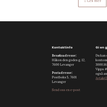
Les mer
Kontaktinfo
Gi en 
Besøksadresse:
Du kan e
Håkon den godes g. 12,
konto
7600 Levanger
3000.16.
Vipps #
Postadresse:
også anb
Postboks 5, 7601
AvtaleG
Levanger
Send oss en e-post