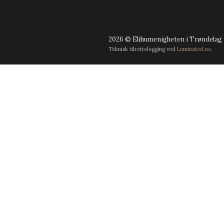
2026 © Elihumenigheten i Trøndelag
Teknisk tilrettelegging ved
Luminated.no
.