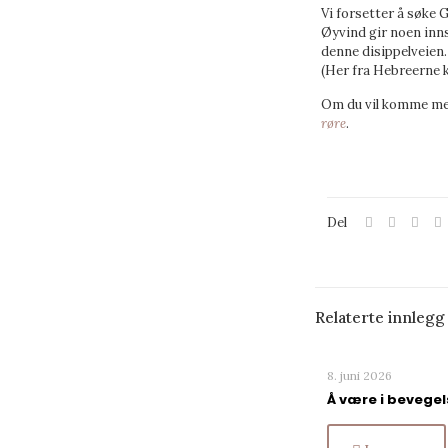
Vi forsetter å søke
Øyvind gir noen innsp
denne disippelveien.
(Her fra Hebreerne k
Om du vil komme med
røre
.
Del
Relaterte innlegg
8. juni 2026
Å være i bevege