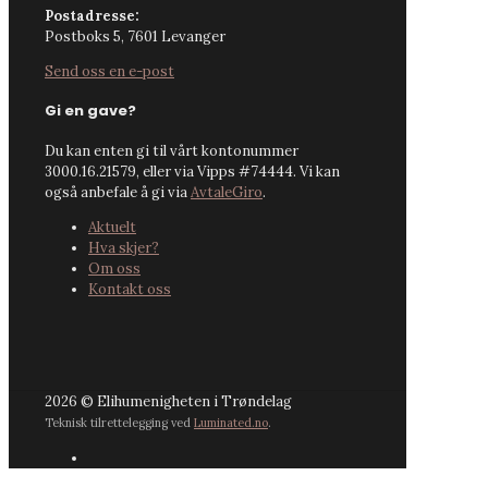
Postadresse:
Postboks 5, 7601 Levanger
Send oss en e-post
Gi en gave?
Du kan enten gi til vårt kontonummer
3000.16.21579, eller via Vipps #74444. Vi kan
også anbefale å gi via
AvtaleGiro
.
Aktuelt
Hva skjer?
Om oss
Kontakt oss
2026 © Elihumenigheten i Trøndelag
Teknisk tilrettelegging ved
Luminated.no
.