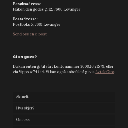
Besøksadresse:
Håkon den godes g. 12, 7600 Levanger
Postadresse:
Postboks 5, 7601 Levanger
Send oss en e-post
Gi en gave?
Du kan enten gi til vårt kontonummer 3000.16.21579, eller
via Vipps #74444. Vi kan også anbefale å gi via
AvtaleGiro
.
Aktuelt
Hva skjer?
Om oss