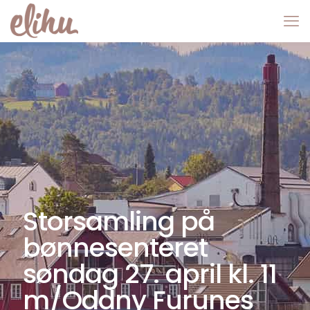
Storsamling på
bønnesenteret
søndag 27. april kl. 11
m/Oddny Furunes