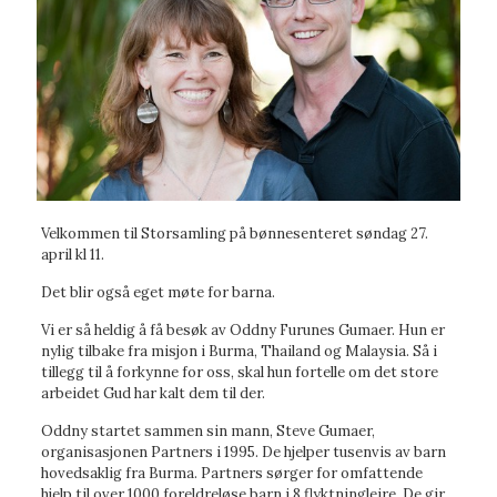
Velkommen til Storsamling på bønnesenteret søndag 27.
april kl 11.
Det blir også eget møte for barna.
Vi er så heldig å få besøk av Oddny Furunes Gumaer. Hun er
nylig tilbake fra misjon i Burma, Thailand og Malaysia. Så i
tillegg til å forkynne for oss, skal hun fortelle om det store
arbeidet Gud har kalt dem til der.
Oddny startet sammen sin mann, Steve Gumaer,
organisasjonen Partners i 1995. De hjelper tusenvis av barn
hovedsaklig fra Burma. Partners sørger for omfattende
hjelp til over 1000 foreldreløse barn i 8 flyktningleire. De gir