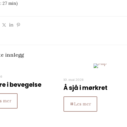
: 27 min)
te innlegg
26
10. mai 2026
e i bevegelse
Å sjå i mørkret
s mer
Les mer