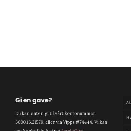
Gi en gave?
Ak
Du kan enten gi til vårt kontonummer
Hv
3000.16.21579, eller via Vipps #74444. Vi kan
også anbefale å gi via
AvtaleGiro
.