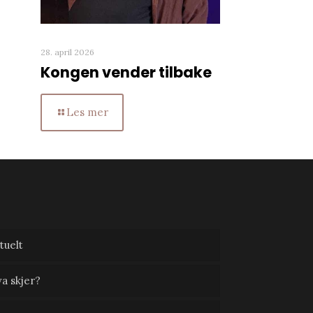
28. april 2026
Kongen vender tilbake
Les mer
tuelt
a skjer?