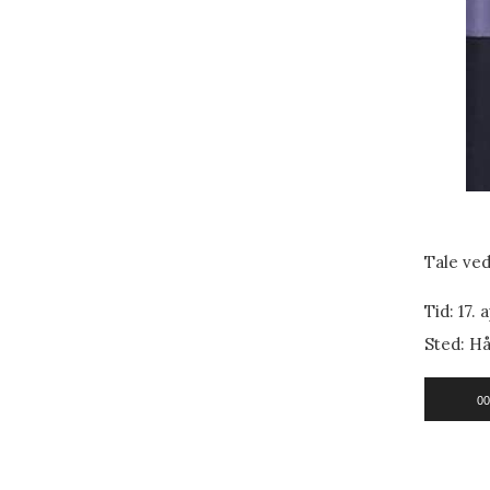
Tale ved
Tid: 17. a
Sted: Hå
Lydavspi
00