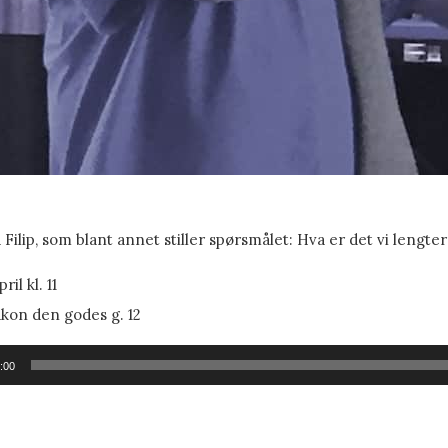
 Filip, som blant annet stiller spørsmålet: Hva er det vi lengter
pril kl. 11
kon den godes g. 12
ller
:00