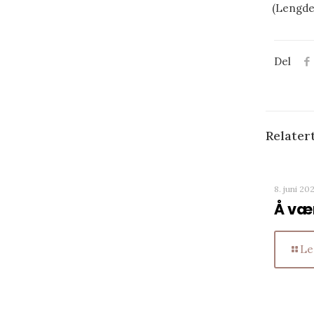
(Lengde
Del
Relater
8. juni 20
Å vær
Le