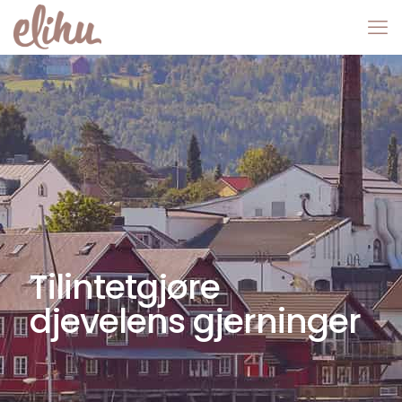
Tilintetgjøre
djevelens gjerninger