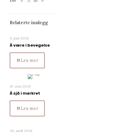
Del
Relaterte innlegg
8. juni 2026
Å være i bevegelse
Les mer
10. mai 2026
Å sjå i mørkret
Les mer
28. april 2026