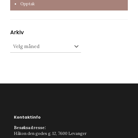
Opptak
Arkiv
Arkiv
Kontaktinfo
Besøksadresse:
Håkon den godes g. 12, 7600 Levanger