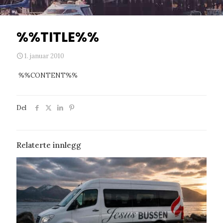
%%TITLE%%
1. januar 2010
%%CONTENT%%
Del
Relaterte innlegg