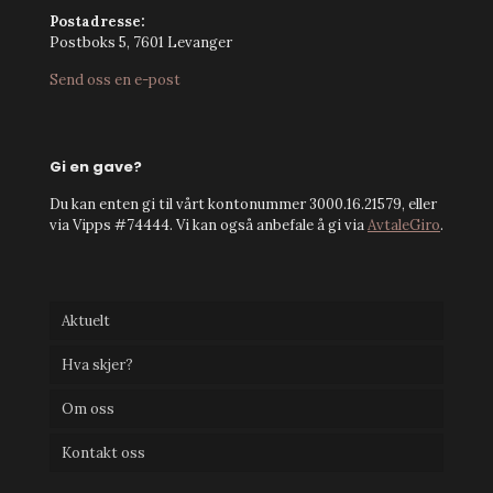
Postadresse:
Postboks 5, 7601 Levanger
Send oss en e-post
Gi en gave?
Du kan enten gi til vårt kontonummer 3000.16.21579, eller
via Vipps #74444. Vi kan også anbefale å gi via
AvtaleGiro
.
Aktuelt
Hva skjer?
Om oss
Kontakt oss