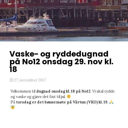
Vaske- og ryddedugnad
på No12 onsdag 29. nov kl.
18
27. november 2017
Velkommen til
dugnad onsdag kl. 18 på No12
. Vi skal rydde
og vaske og gjøre det fint til jul.
På
torsdag er det bønnemøte på Vårtun (VKO) kl. 19
.