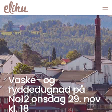
Vaske- og
ryddedugnad på
No12 onsdag 29. nov
kl. 18