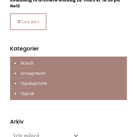
Innkalling til årsmøte onsdag 25. mars kl. 19:30 på
No12
Les mer
Kategorier
Aktuelt
Arrangement
Oppslagstavle
Opptak
Arkiv
Arkiv