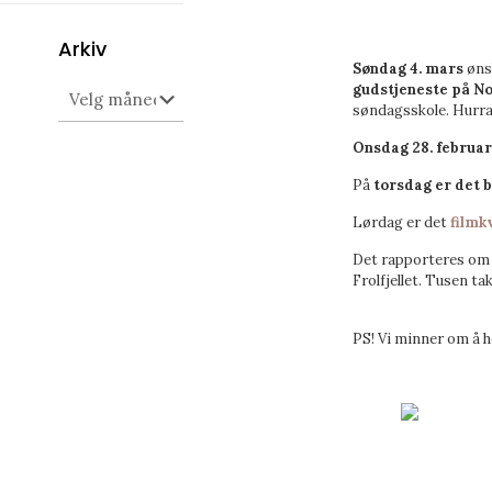
Arkiv
Søndag 4. mars
ønsk
Arkiv
gudstjeneste på No1
søndagsskole. Hurra
Onsdag 28. februar
På
torsdag er det 
Lørdag er det
filmkv
Det rapporteres om e
Frolfjellet. Tusen ta
PS! Vi minner om å ho