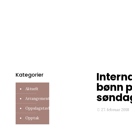
søndagsmøt
No12
Intern
Kategorier
bønn p
Aktuelt
sønda
Arrangement
Oppslagstavle
27. februar 2018
Opptak