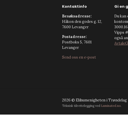
Kontaktinfo
Gi en 
Besøksadresse:
Du kan e
Håkon den godes g. 12,
konto
7600 Levanger
3000.16.
Vipps #
Postadresse:
også anb
Postboks 5, 7601
AvtaleG
Levanger
Send oss en e-post
2026 © Elihumenigheten i Trøndelag
Teknisk tilrettelegging ved
Luminated.no
.