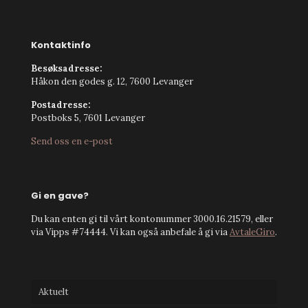
Kontaktinfo
Besøksadresse:
Håkon den godes g. 12, 7600 Levanger
Postadresse:
Postboks 5, 7601 Levanger
Send oss en e-post
Gi en gave?
Du kan enten gi til vårt kontonummer 3000.16.21579, eller
via Vipps #74444. Vi kan også anbefale å gi via
AvtaleGiro
.
Aktuelt