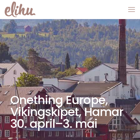
Onething Europe,
Vikingskipet, Hamar
30. april–3. mai