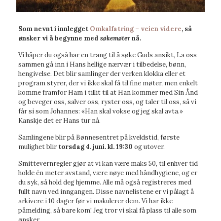
Som nevnt i innlegget
Omkalfatring – veien videre
, så
ønsker vi å begynne med
søkemøter
nå.
Vi håper du også har en trang til å søke Guds ansikt, La oss
sammen gå inn i Hans hellige nærvær i tilbedelse, bønn,
hengivelse. Det blir samlinger der verken klokka eller et
program styrer, der vi ikke skal få til fine møter, men enkelt
komme framfor Ham i tillit til at Han kommer med Sin Ånd
og beveger oss, salver oss, ryster oss, og taler til oss, så vi
får si som Johannes: «Han skal vokse og jeg skal avta.»
Kanskje det er Hans tur nå.
Samlingene blir på Bønnesentret på kveldstid, første
mulighet blir
torsdag 4. juni. kl. 19:30
og utover.
Smittevernregler gjør at vi kan være maks 50, til enhver tid
holde én meter avstand, være nøye med håndhygiene, og er
du syk, så hold deg hjemme. Alle må også registreres med
fullt navn ved inngangen. Disse navnelistene er vi pålagt å
arkivere i 10 dager før vi makulerer dem. Vi har ikke
påmelding, så bare kom! Jeg tror vi skal få plass til alle som
ønsker.