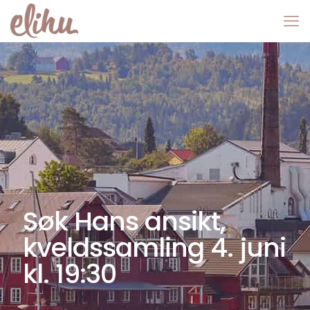
Søk Hans ansikt,
kveldssamling 4. juni
kl. 19:30