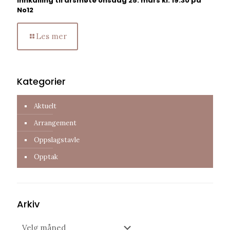
Innkalling til årsmøte onsdag 25. mars kl. 19:30 på
No12
Les mer
Kategorier
Aktuelt
Arrangement
Oppslagstavle
Opptak
Arkiv
Arkiv