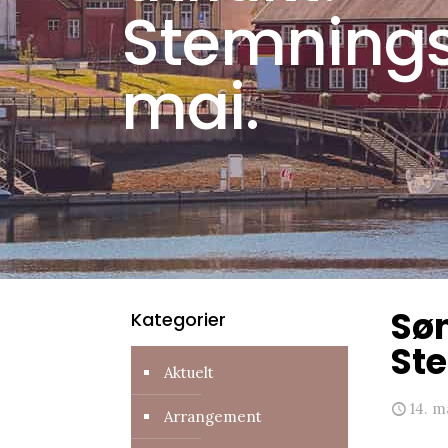
Stemningsr
mai.
Søn
Kategorier
Ste
Aktuelt
14. m
Arrangement