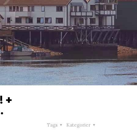
! +
.
Tags
Kategorier