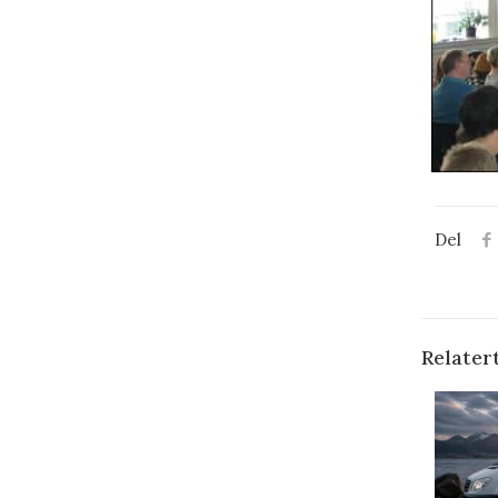
Del
Relater