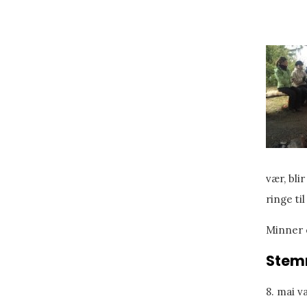
vær, bli
ringe ti
Minner 
Stemn
8. mai 