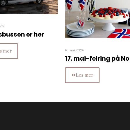
026
sbussen er her
6. mai 2026
s mer
17. mai-feiring på No
Les mer