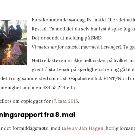
Førstkommende søndag, 15. mai kl. 11 er det utfl
Røstad. Ta med det du selv har lyst å spise (og k
Det er sendt ut melding på SMS:
Vi møtes sør for naustet (nærmest Levanger). Ta gje
Nettredaktøren er ikke helt sikker på hvilket na
greitt å starte sør på kjærlighetsstien og gå til d
r det trolig samme sted som sist: Gapahuken bak HINT/Nord univ
l menighetsmobilen 484 53 244 e.l.)
ellers om opplegget for
17. mai 2016
.
ingsrapport fra 8. mai
var det formiddagsmøte, med
tale av Jan Hagen
, herlig lovsa