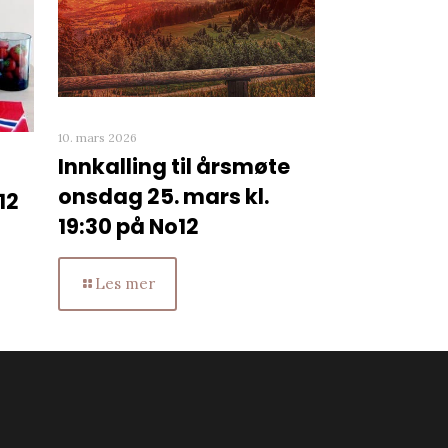
10. mars 2026
Innkalling til årsmøte
onsdag 25. mars kl.
12
19:30 på No12
Les mer