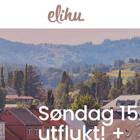
Søndag 15.
utflukt! +