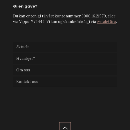
Gi en gave?
Du kan enten gi til vårt kontonummer 3000.16.21579, eller
via Vipps #74444. Vi kan også anbefale å gi via
AvtaleGiro
.
Aktuelt
Hva skjer?
Om oss
Kontakt oss