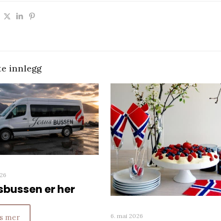
te innlegg
026
sbussen er her
6. mai 2026
s mer