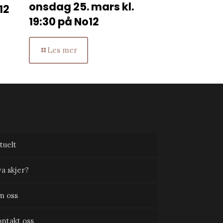
onsdag 25. mars kl.
12
19:30 på No12
Les mer
tuelt
a skjer?
m oss
ntakt oss