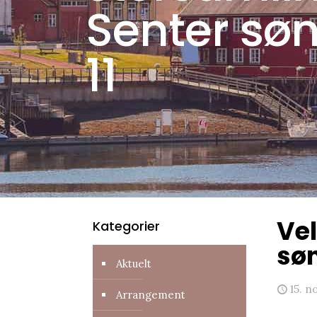
Senter sønd
11
Vel
Kategorier
søn
Aktuelt
15. 
Arrangement