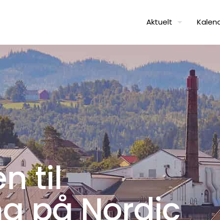
Aktuelt
Kalen
 til
ng på Nordic