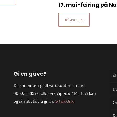
17. mai-feiring på No
Les mer
Gi en gave?
Ak
Du kan enten gi til vårt kontonummer
Hv
3000.16.21579, eller via Vipps #74444. Vi kan
også anbefale å gi via
AvtaleGiro
.
O
Ko