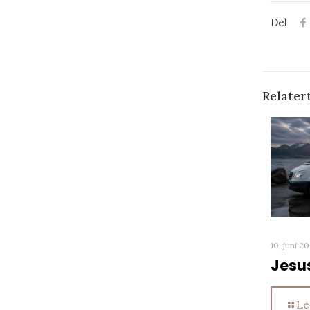
Del
Relater
10. juni 2
Jesu
Le