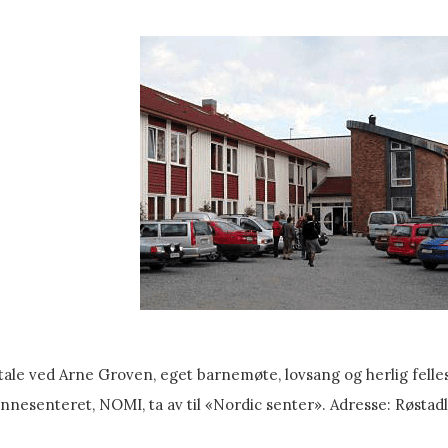
 tale ved Arne Groven, eget barnemøte, lovsang og herlig fell
nnesenteret, NOMI, ta av til «Nordic senter». Adresse: Røstadl