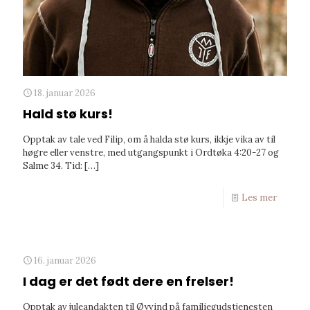
18. januar 2026
Hald stø kurs!
Opptak av tale ved Filip, om å halda stø kurs, ikkje vika av til
høgre eller venstre, med utgangspunkt i Ordtøka 4:20-27 og
Salme 34. Tid:
[…]
Les mer
16. januar 2026
I dag er det født dere en frelser!
Opptak av juleandakten til Øyvind på familiegudstjenesten