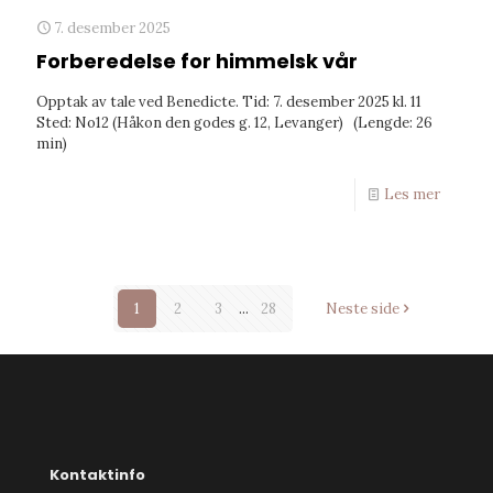
7. desember 2025
Forberedelse for himmelsk vår
Opptak av tale ved Benedicte. Tid: 7. desember 2025 kl. 11
Sted: No12 (Håkon den godes g. 12, Levanger) (Lengde: 26
min)
Les mer
1
2
3
...
28
Neste side
Kontaktinfo