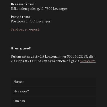
Besøksadresse:
Håkon den godes g. 12, 7600 Levanger
Postadresse:
Postboks 5, 7601 Levanger
Send oss en e-post
Gi en gave?
Du kan enten gi til vårt kontonummer 3000.16.21579, eller
via Vipps #74444. Vi kan også anbefale å gi via
AvtaleGiro
.
Aktuelt
Hva skjer?
Om oss