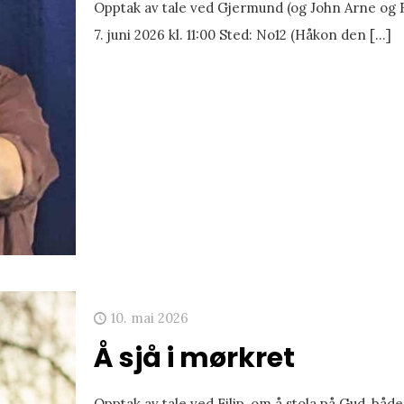
Opptak av tale ved Gjermund (og John Arne og 
7. juni 2026 kl. 11:00 Sted: No12 (Håkon den
[…]
10. mai 2026
Å sjå i mørkret
Opptak av tale ved Filip, om å stola på Gud, båd