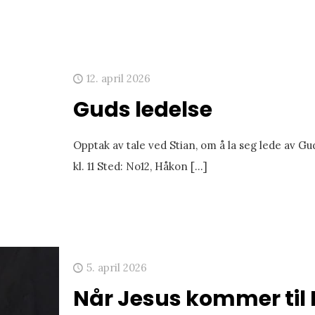
12. april 2026
Guds ledelse
Opptak av tale ved Stian, om å la seg lede av Gud
kl. 11 Sted: No12, Håkon
[…]
5. april 2026
Når Jesus kommer til