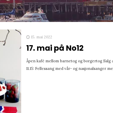
15. mai 2022
17. mai på No12
Åpen kafé mellom barnetog og borgertog Salg av 
11.15: Fellessang med vår- og nasjonalsanger m