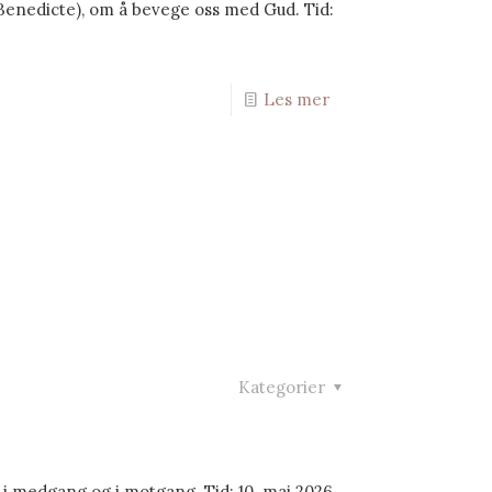
Benedicte), om å bevege oss med Gud. Tid:
Les mer
Kategorier
e i medgang og i motgang. Tid: 10. mai 2026